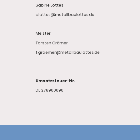
Sabine Lottes
s.lottes@metallbaulottes.de
Meister:
Torsten Grämer
t.graemer@metallbaulottes.de
Umsatzsteuer-Nr.
DE 278960696